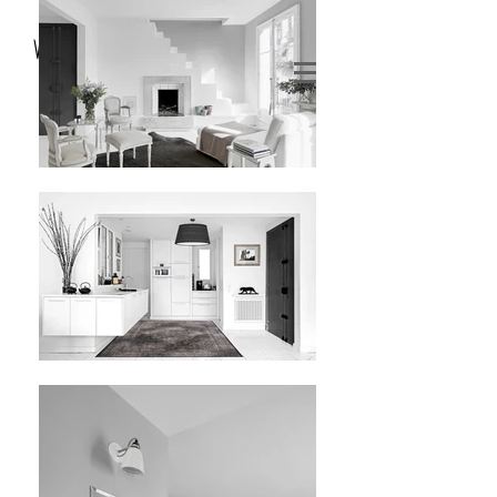
V e r o n i k a I s k e r
architecte d'intérieur