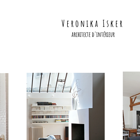
V e r o n i k a I s k e r
architecte d'intérieur