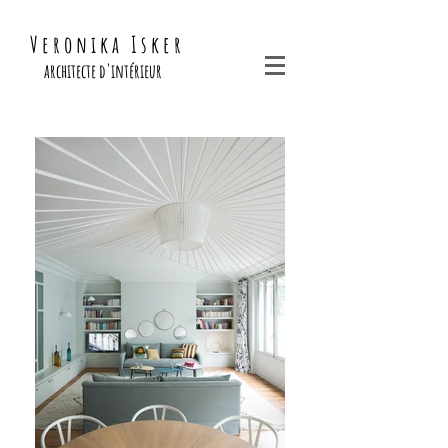
V e r o n i k a I s k e r
architecte d'intérieur