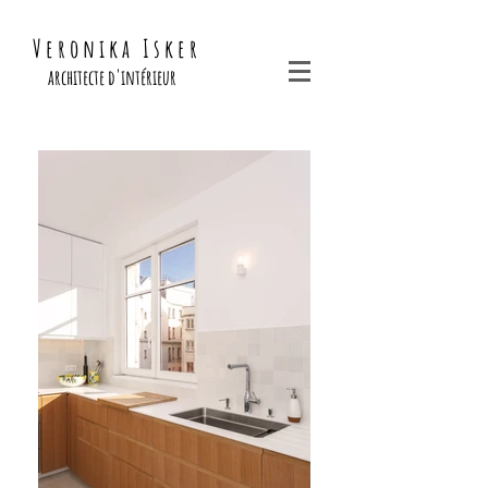
V e r o n i k a I s k e r
architecte d'intérieur