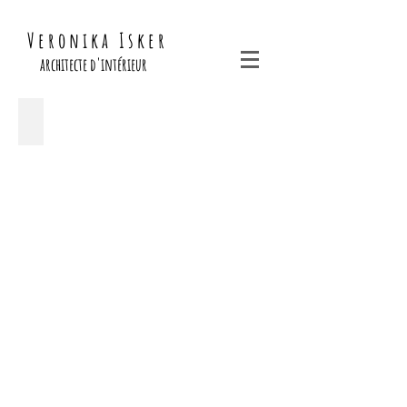
V e r o n i k a I s k e r
architecte d'intérieur
Victor Hugo